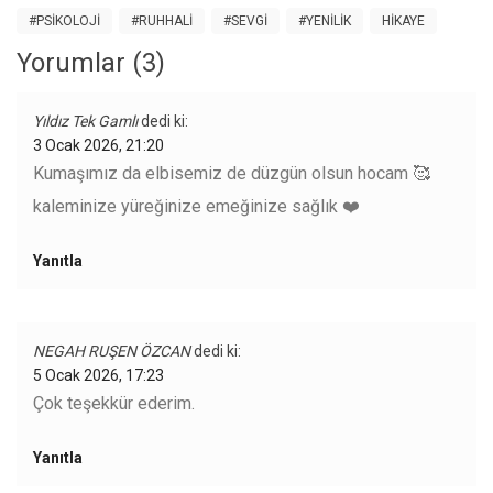
#PSIKOLOJI
#RUHHALI
#SEVGI
#YENILIK
HIKAYE
Yorumlar (3)
Yıldız Tek Gamlı
dedi ki:
3 Ocak 2026, 21:20
Kumaşımız da elbisemiz de düzgün olsun hocam 🥰
kaleminize yüreğinize emeğinize sağlık ❤️
Yanıtla
NEGAH RUŞEN ÖZCAN
dedi ki:
5 Ocak 2026, 17:23
Çok teşekkür ederim.
Yanıtla