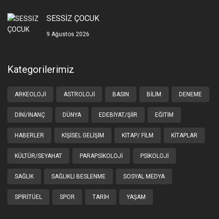
SESSİZ ÇOCUK
9 Ağustos 2026
Kategorilerimiz
ARKEOLOJI
ASTROLOJI
BASIN
BILIM
DENEME
DINI/İNANÇ
DÜNYA
EDEBIYAT/ŞIIR
EĞITIM
HABERLER
KIŞISEL GELIŞIM
KITAP/ FILM
KITAPLAR
KÜLTÜR/SEYAHAT
PARAPSIKOLOJI
PSIKOLOJI
SAĞLIK
SAĞLIKLI BESLENME
SOSYAL MEDYA
SPIRITÜEL
SPOR
TARIH
YAŞAM