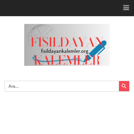
Search Button
Search
for: