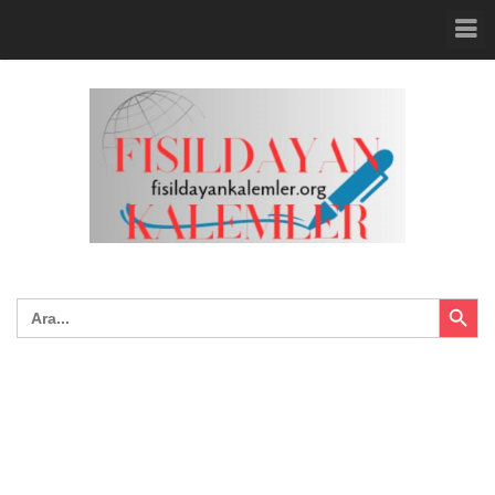
Search Button
Search
for: