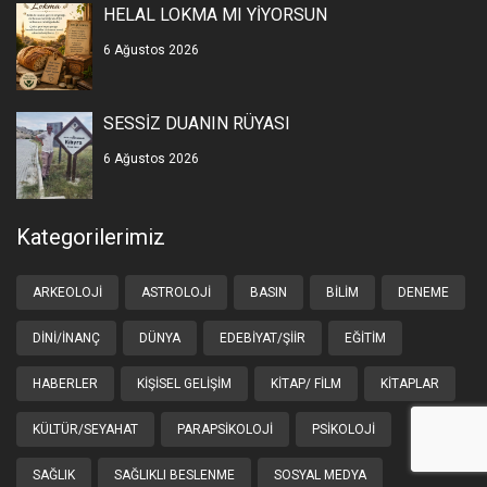
HELAL LOKMA MI YİYORSUN
6 Ağustos 2026
SESSİZ DUANIN RÜYASI
6 Ağustos 2026
Kategorilerimiz
ARKEOLOJI
ASTROLOJI
BASIN
BILIM
DENEME
DINI/İNANÇ
DÜNYA
EDEBIYAT/ŞIIR
EĞITIM
HABERLER
KIŞISEL GELIŞIM
KITAP/ FILM
KITAPLAR
KÜLTÜR/SEYAHAT
PARAPSIKOLOJI
PSIKOLOJI
SAĞLIK
SAĞLIKLI BESLENME
SOSYAL MEDYA