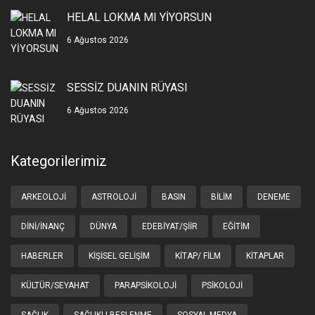
HELAL LOKMA MI YİYORSUN
6 Ağustos 2026
SESSİZ DUANIN RÜYASI
6 Ağustos 2026
Kategorilerimiz
ARKEOLOJI
ASTROLOJI
BASIN
BILIM
DENEME
DINI/İNANÇ
DÜNYA
EDEBIYAT/ŞIIR
EĞITIM
HABERLER
KIŞISEL GELIŞIM
KITAP/ FILM
KITAPLAR
KÜLTÜR/SEYAHAT
PARAPSIKOLOJI
PSIKOLOJI
SAĞLIK
SAĞLIKLI BESLENME
SOSYAL MEDYA