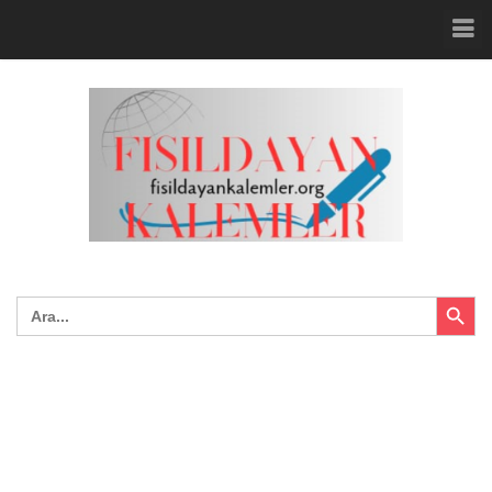
Search Button
Search
for: