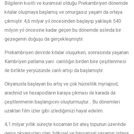
Bilgilerin kısıtlı ve kuramsal olduğu Prekambriyen dönemde
kıtalar oluşmaya başlamış ve omurgasız yaşam da ortaya
çıkmıştır. 4,6 milyar yıl öncesinden başlayıp yaklaşık 540
milyon yıl öncesine kadar geçen bu dönemde aslında bir
gezegenin doğuşu da gerçekleşmiştir.
Prekambriyen devirde kıtalar oluşurken; sonrasında yaşanan
Kambriyen patlama yani canlılığın birden bire çeşitlenmesi
ile birlikte yeryüzünde canlı artışı da başlamıştır.
Okyanusta başlayan bu artış ve çok hücrelilik myriapod,
arachnid ve hexapodların karaya çıkması ile karada da
çeşitlenmenin başlangıcını oluşturmuştur… Bu dönemleri
uzaktan film izler gibi izlediğimizi hayal edelim.
4,1 milyar yıllık süreçte kocaman bir ateş topunun üzerinde
geniş okyanusları olan, bitkisel ve hayvansal yaşamın ortaya