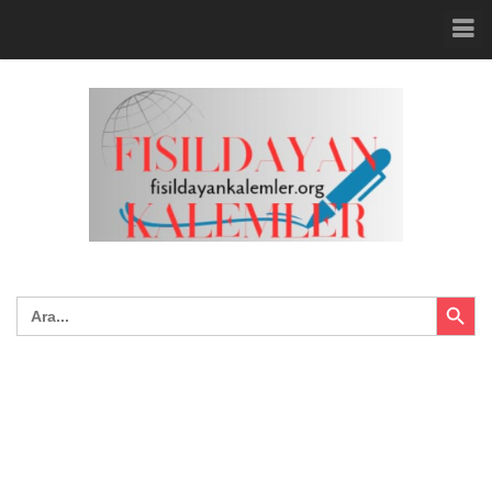
Search Button
Search
for: