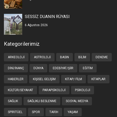
SESSİZ DUANIN RÜYASI
6 Ağustos 2026
Kategorilerimiz
ARKEOLOJI
ASTROLOJI
BASIN
BILIM
DENEME
DINI/İNANÇ
DÜNYA
EDEBIYAT/ŞIIR
EĞITIM
HABERLER
KIŞISEL GELIŞIM
KITAP/ FILM
KITAPLAR
KÜLTÜR/SEYAHAT
PARAPSIKOLOJI
PSIKOLOJI
SAĞLIK
SAĞLIKLI BESLENME
SOSYAL MEDYA
SPIRITÜEL
SPOR
TARIH
YAŞAM