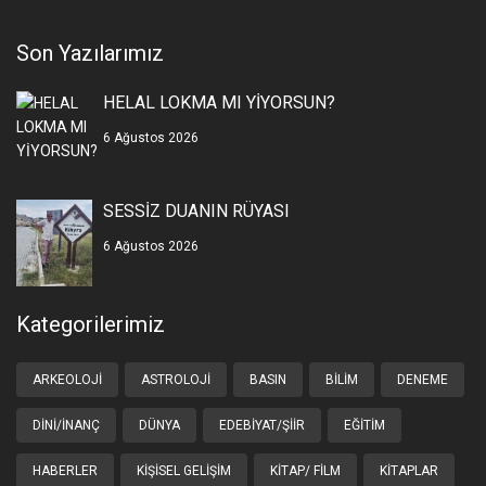
Son Yazılarımız
HELAL LOKMA MI YİYORSUN?
6 Ağustos 2026
SESSİZ DUANIN RÜYASI
6 Ağustos 2026
Kategorilerimiz
ARKEOLOJI
ASTROLOJI
BASIN
BILIM
DENEME
DINI/İNANÇ
DÜNYA
EDEBIYAT/ŞIIR
EĞITIM
HABERLER
KIŞISEL GELIŞIM
KITAP/ FILM
KITAPLAR