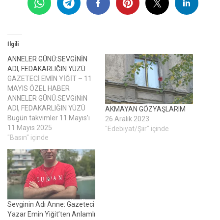
İlgili
ANNELER GÜNÜ:SEVGİNİN
ADI, FEDAKARLIĞIN YÜZÜ
GAZETECİ EMİN YİĞİT – 11
MAYIS ÖZEL HABER
ANNELER GÜNÜ:SEVGİNİN
ADI, FEDAKARLIĞIN YÜZÜ
AKMAYAN GÖZYAŞLARIM
Bugün takvimler 11 Mayıs’ı
26 Aralık 2023
gösteriyor. Ama aslında
11 Mayıs 2025
"Edebiyat/Şiir" içinde
takvimde yazan bir tarihten
"Basın" içinde
çok daha fazlası bu gün:
Anneler Günü. Ellerinde
sevgiyle yoğrulmuş hayatlar,
gözlerinde tükenmeyen
umutlar taşıyan o yüce
yürekli kadınların günü… Bir
Sevginin Adı Anne: Gazeteci
çocuk ilk adımını attığında,
Yazar Emin Yiğit’ten Anlamlı
düşerken…