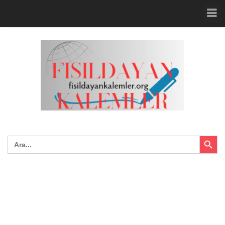
Search Button
Search
for: