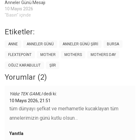
Anneler Günü Mesajı
10 Mayıs 2026
"Basın" içinde
Etiketler:
ANNE
ANNELER GÜNÜ
ANNELER GÜNÜ ŞIIRI
BURSA
FLEXTEPOINT
MOTHER
MOTHERS
MOTHERS DAY
OĞUZ KARABULUT
ŞIIR
Yorumlar (2)
Yıldız TEK GAMLI
dedi ki:
10 Mayıs 2026, 21:51
tüm dünyayı şefkat ve merhametle kucaklayan tüm
annelerimizin günü kutlu olsun…
Yanıtla