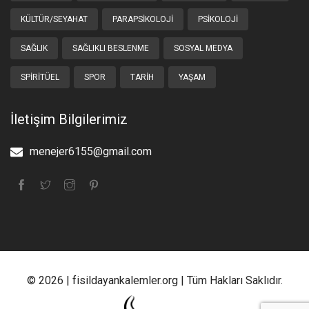
KÜLTÜR/SEYAHAT
PARAPSIKOLOJI
PSIKOLOJI
SAĞLIK
SAĞLIKLI BESLENME
SOSYAL MEDYA
SPIRITÜEL
SPOR
TARIH
YAŞAM
İletişim Bilgilerimiz
menejer6155@gmail.com
© 2026 | fisildayankalemler.org | Tüm Hakları Saklıdır.