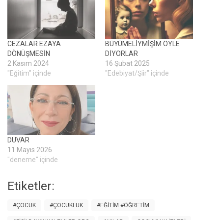
CEZALAR EZAYA
BÜYÜMELİYMİŞİM ÖYLE
DÖNÜŞMESİN
DİYORLAR
2 Kasım 2024
16 Şubat 2025
"Eğitim" içinde
"Edebiyat/Şiir" içinde
DUVAR
11 Mayıs 2026
"deneme" içinde
Etiketler:
#ÇOCUK
#ÇOCUKLUK
#EĞITIM #ÖĞRETIM