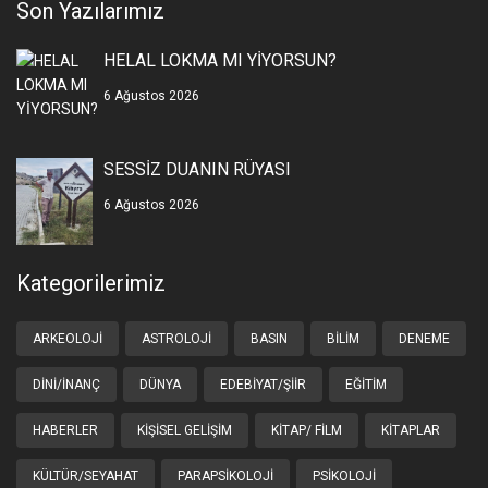
Son Yazılarımız
HELAL LOKMA MI YİYORSUN?
6 Ağustos 2026
SESSİZ DUANIN RÜYASI
6 Ağustos 2026
Kategorilerimiz
ARKEOLOJI
ASTROLOJI
BASIN
BILIM
DENEME
DINI/İNANÇ
DÜNYA
EDEBIYAT/ŞIIR
EĞITIM
HABERLER
KIŞISEL GELIŞIM
KITAP/ FILM
KITAPLAR
KÜLTÜR/SEYAHAT
PARAPSIKOLOJI
PSIKOLOJI