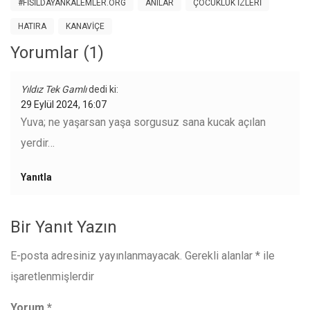
#FISILDAYANKALEMLER.ORG
ANILAR
ÇOCUKLUK IZLERI
HATIRA
KANAVIÇE
Yorumlar (1)
Yıldız Tek Gamlı
dedi ki:
29 Eylül 2024, 16:07
Yuva; ne yaşarsan yaşa sorgusuz sana kucak açılan
yerdir…
Yanıtla
Bir Yanıt Yazın
E-posta adresiniz yayınlanmayacak.
Gerekli alanlar
*
ile
işaretlenmişlerdir
Yorum
*