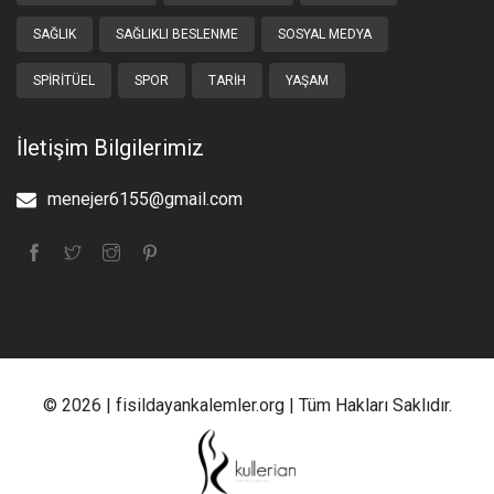
SAĞLIK
SAĞLIKLI BESLENME
SOSYAL MEDYA
SPIRITÜEL
SPOR
TARIH
YAŞAM
İletişim Bilgilerimiz
menejer6155@gmail.com
© 2026 | fisildayankalemler.org | Tüm Hakları Saklıdır.