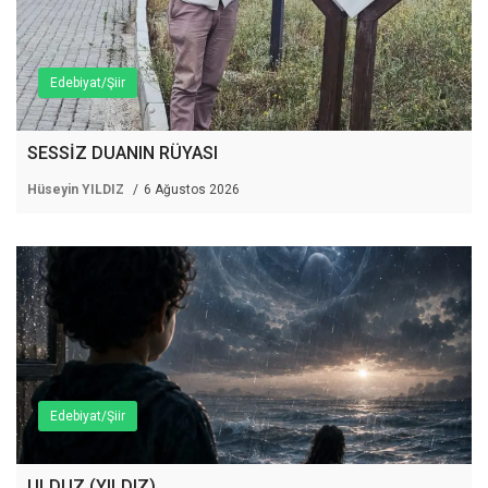
Edebiyat/Şiir
SESSİZ DUANIN RÜYASI
Hüseyin YILDIZ
6 Ağustos 2026
Edebiyat/Şiir
ULDUZ (YILDIZ)