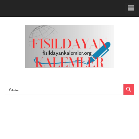
Search Button
Search
for: