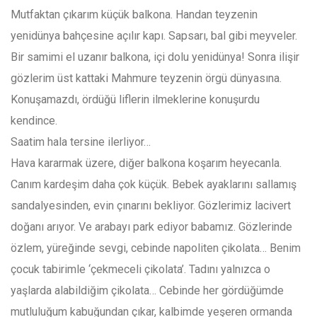
Mutfaktan çıkarım küçük balkona. Handan teyzenin
yenidünya bahçesine açılır kapı. Sapsarı, bal gibi meyveler.
Bir samimi el uzanır balkona, içi dolu yenidünya! Sonra ilişir
gözlerim üst kattaki Mahmure teyzenin örgü dünyasına.
Konuşamazdı, ördüğü liflerin ilmeklerine konuşurdu
kendince.
Saatim hala tersine ilerliyor…
Hava kararmak üzere, diğer balkona koşarım heyecanla.
Canım kardeşim daha çok küçük. Bebek ayaklarını sallamış
sandalyesinden, evin çınarını bekliyor. Gözlerimiz lacivert
doğanı arıyor. Ve arabayı park ediyor babamız. Gözlerinde
özlem, yüreğinde sevgi, cebinde napoliten çikolata… Benim
çocuk tabirimle ‘çekmeceli çikolata’. Tadını yalnızca o
yaşlarda alabildiğim çikolata… Cebinde her gördüğümde
mutluluğum kabuğundan çıkar, kalbimde yeşeren ormanda