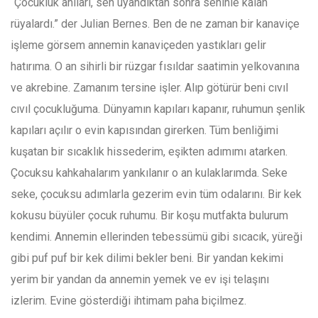
“Çocukluk anıları, sen uyandıktan sonra seninle kalan
rüyalardı.” der Julian Bernes. Ben de ne zaman bir kanaviçe
işleme görsem annemin kanaviçeden yastıkları gelir
hatırıma. O an sihirli bir rüzgar fısıldar saatimin yelkovanına
ve akrebine. Zamanım tersine işler. Alıp götürür beni cıvıl
cıvıl çocukluğuma. Dünyamın kapıları kapanır, ruhumun şenlik
kapıları açılır o evin kapısından girerken. Tüm benliğimi
kuşatan bir sıcaklık hissederim, eşikten adımımı atarken.
Çocuksu kahkahalarım yankılanır o an kulaklarımda. Seke
seke, çocuksu adımlarla gezerim evin tüm odalarını. Bir kek
kokusu büyüler çocuk ruhumu. Bir koşu mutfakta bulurum
kendimi. Annemin ellerinden tebessümü gibi sıcacık, yüreği
gibi puf puf bir kek dilimi bekler beni. Bir yandan kekimi
yerim bir yandan da annemin yemek ve ev işi telaşını
izlerim. Evine gösterdiği ihtimam paha biçilmez.