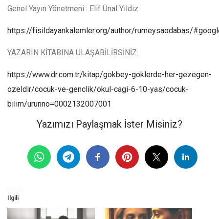
Genel Yayın Yönetmeni : Elif Ünal Yıldız
https://fisildayankalemler.org/author/rumeysaodabas/#googl
YAZARIN KİTABINA ULAŞABİLİRSİNİZ:
https://www.dr.com.tr/kitap/gokbey-goklerde-her-gezegen-
ozeldir/cocuk-ve-genclik/okul-cagi-6-10-yas/cocuk-
bilim/urunno=0002132007001
Yazımızı Paylaşmak İster Misiniz?
İlgili