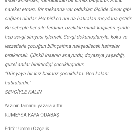
İnsan anılardan, hatıralardan bir kimlik oluşturur. Anılar
hareket etmez. Bir mekanda var oldukları ölçüde duvar gibi
sağlam olurlar. Her biriken anı da hatıraları meydana getirir.
Bu sebeple her aile ferdinin, özellikle minik kalplerin içinde
hep sevgi simyası işlemeli. Sevgi dokunuşlarıyla, koku ve
lezzetlerle çocuğun bilinçaltına nakşedilecek hatıralar
bırakılmalı. Çünkü insanın anayurdu, doyasıya yaşadığı,
güzel anılar biriktirdiği çocukluğudur.
”Dünyaya bir kez bakarız çocuklukta. Geri kalanı
hatıralardır.”
SEVGİYLE KALIN…
Yazının tamamı yazara aittir.
RUMEYSA KAYA ODABAŞ
Editör Ümmü Özçelik