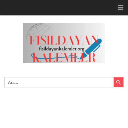
Search Button
Search
for: