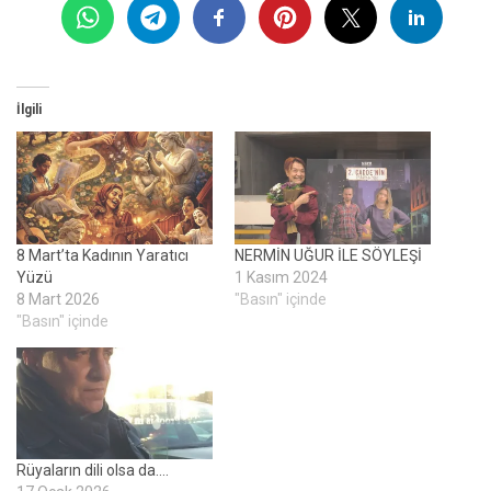
İlgili
8 Mart’ta Kadının Yaratıcı
NERMİN UĞUR İLE SÖYLEŞİ
Yüzü
1 Kasım 2024
8 Mart 2026
"Basın" içinde
"Basın" içinde
Rüyaların dili olsa da….