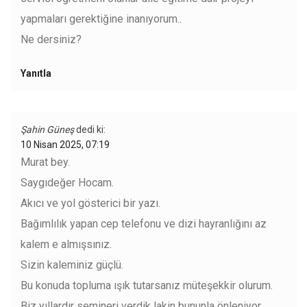
yapmaları gerektiğine inanıyorum..
Ne dersiniz?
Yanıtla
Şahin Güneş
dedi ki:
10 Nisan 2025, 07:19
Murat bey.
Saygıdeğer Hocam.
Akıcı ve yol gösterici bir yazı.
Bağımlılık yapan cep telefonu ve dizi hayranlığını az
kalem e almışsınız.
Sizin kaleminiz güçlü.
Bu konuda topluma ışık tutarsanız müteşekkir olurum.
Biz yıllardır semineri verdik lakin bununla önleniyor