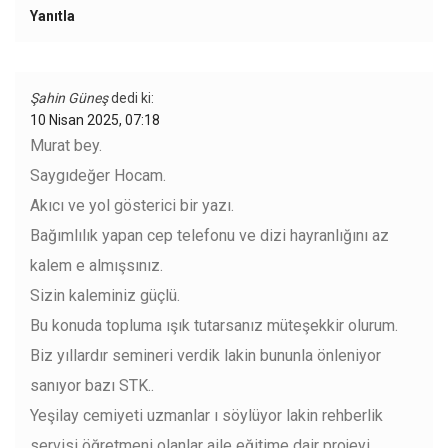
Yanıtla
Şahin Güneş
dedi ki:
10 Nisan 2025, 07:18
Murat bey.
Saygıdeğer Hocam.
Akıcı ve yol gösterici bir yazı.
Bağımlılık yapan cep telefonu ve dizi hayranlığını az
kalem e almışsınız.
Sizin kaleminiz güçlü.
Bu konuda topluma ışık tutarsanız müteşekkir olurum.
Biz yıllardır semineri verdik lakin bununla önleniyor
sanıyor bazı STK..
Yeşilay cemiyeti uzmanlar ı söylüyor lakin rehberlik
servisi öğretmeni olanlar aile eğitime dair projeyi