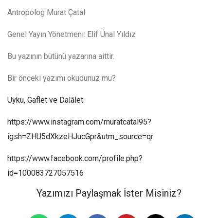
Antropolog Murat Çatal
Genel Yayın Yönetmeni: Elif Ünal Yıldız
Bu yazının bütünü yazarına aittir.
Bir önceki yazımı okudunuz mu?
Uyku, Gaflet ve Dalâlet
https://www.instagram.com/muratcatal95?
igsh=ZHU5dXkzeHJucGpr&utm_source=qr
https://www.facebook.com/profile.php?
id=100083727057516
Yazımızı Paylaşmak İster Misiniz?