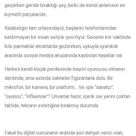
geçerken geride bıraktığı şey, belki de kendi anlamının en
kıymetli parçalarıdır…
Kalabalığın tam ortasındayız; başlarını telefonlarından
kaldırmayan bir insan seliyle çevriliyiz. Gecenin kör vaktinde
bile parmaklar ekranlarda gezinirken, uykuyla uyanıklık
arasında sosyal medya akışlarında kaybolan hayatlar var.
Herkes kendi küçük perdesinde başrol oyuncusu olmanın
derdinde; ama aslında sahneler figüranlarla dolu. Bir
mikrofon, bir kamera, bir platform… Ve işte “sanatçı”,
“oyuncu”, “influencer”! Unvanlar hazır, içerik ise yerini çoktan
taklide, tekrarın estetiğine bırakmış durumda.
Fakat bu dijital curcunanın ardında asıl dehşet verici olan,