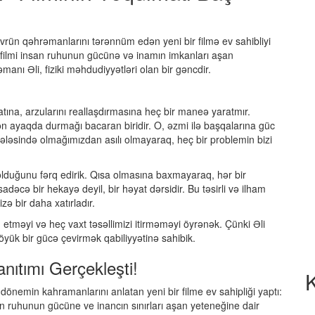
vrün qəhrəmanlarını tərənnüm edən yeni bir filmə ev sahibliyi
 filmi insan ruhunun gücünə və inamın imkanları aşan
manı Əli, fiziki məhdudiyyətləri olan bir gəncdir.
tına, arzularını reallaşdırmasına heç bir maneə yaratmır.
ən ayaqda durmağı bacaran biridir. O, əzmi ilə başqalarına güc
hələsində olmağımızdan asılı olmayaraq, heç bir problemin bizi
 olduğunu fərq edirik. Qısa olmasına baxmayaraq, hər bir
dəcə bir hekayə deyil, bir həyat dərsidir. Bu təsirli və ilham
izə bir daha xatırladır.
etməyi və heç vaxt təsəllimizi itirməməyi öyrənək. Çünki Əli
öyük bir gücə çevirmək qabiliyyətinə sahibik.
nıtımı Gerçekleşti!
K
önemin kahramanlarını anlatan yeni bir filme ev sahipliği yaptı:
n ruhunun gücüne ve inancın sınırları aşan yeteneğine dair