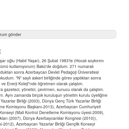
R
ar oğlu (Habil Yaşar), 26 Şubat 1983'te (Hocalı soykırımı
ümü kutlamıyorum) Bakü'de doğdum. 271 numaralı
duktan sonra Azerbaycan Devlet Pedagoji Üniversitesi
 okudum. "N" saylı askeri birliğinde görev yaptıktan sonra
l ve Enerji Koleji"nde öğretmen olarak çalıştım.
ra gazeteci, yönetici, çevirmen, sunucu olarak da çalıştım.
im. Aynı zamanda birçok kuruluşun yönetim kurulu üyeliğine
Yazarlar Birliği (2003), Dünya Genç Türk Yazarlar Birliği
leme Komisyonu Başkanı-2013), Azerbaycan Cumhuriyeti
li Konseyi (Mali Kontrol Denetleme Komisyonu üyesi-2009),
kları (2007), Dünya Azerbaycanlılar Kongresi (2010)),
012), Azerbaycan Yazarlar Birliği Gençlik Konseyi