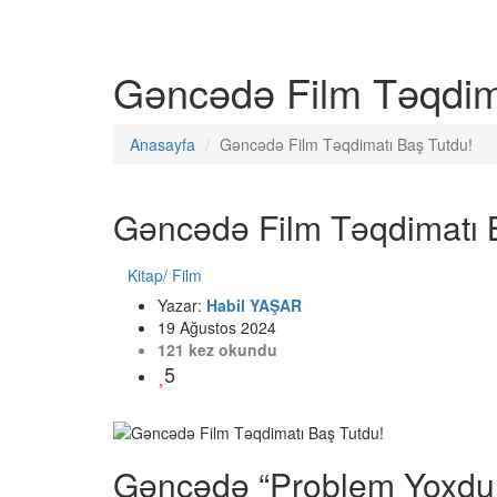
Gəncədə Film Təqdim
Anasayfa
Gəncədə Film Təqdimatı Baş Tutdu!
Gəncədə Film Təqdimatı 
Kitap/ Film
Yazar:
Habil YAŞAR
19 Ağustos 2024
121 kez okundu
5
Gəncədə “Problem Yoxdur