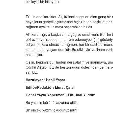
etkileyici bir hikayedir.
Filmin ana karakteri Ali, fiziksel engelleri olan genç bir
hayallerini gerçekleştirmesine hiçbir engel teşkil etm
rağmen ayakta kalmayı başarabilen biridir.
Ali, kararlılığıyla başkalarına güç ve umut verir. Bu fil
bizi azim ve iradeden mahrum edemeyeceğini gösteriyor. 
ediyoruz. Kısa olmasına rağmen, her bir dakikası manevi
zamanda bir yaşam dersidir. Bu etkileyici ve ilham verici 
hatırlatıyor.
Gelin, hepimiz bu filmden ders alalım ve inanmaya, u
Çünkü Ali gibi, biz de her zorluğun üstesinden gelme
sahibiz.
Hazırlayan: Habil Yaşar
Editör/Redaktör: Murat Çatal
Genel Yayın Yönetmeni: Elif Ünal Yılddız
Bu yazının bürünü yazarına aittir.
Bir önceki yazımı okudunuz mu?