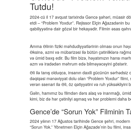
Tutdu!
2024-cü il 17 avqust tarixində Gəncə şəhəri, müasir dö
etdi – “Problem Yoxdur”. Rejissor Elçin Ağazadənin bu
qabiliyyətinə dair gözəl bir hekayədir. Filmin əsas qəhrə
Amma Əlinin fiziki məhdudiyyətlərinin olması onun həya
Əksinə, əzmi və mübarizəsi ilə bütün çətinliklərə rəğm
və ümid bəxş edir. Bu film bizə, həyatımızın hansı mər
əzm və iradədən məhrum edə bilməyəcəyini göstərir.
Əli ilə tanış olduqca, insanın daxili gücünün sərhədsiz
dəqiqəsi mənəviyyat dolu olan “Problem Yoxdur” filmi, sa
verən ssenari ilə Əli, öz qətiyyətini və ruh yüksəkliyini b
Gəlin, hamımız bu filmdən dərs alaq və inanmağı, ümid 
kimi, biz də hər çətinliyi aşmaq və hər problemi daha b
Gence’de “Sorun Yok” Filminin Ta
2024 yılının 17 Ağustos tarihinde Gence şehri, modern d
“Sorun Yok.” Yönetmen Elçin Ağazade’nin bu filmi, insa