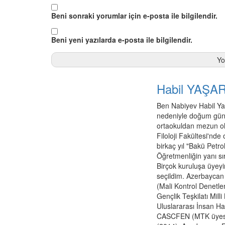
Beni sonraki yorumlar için e-posta ile bilgilendir.
Beni yeni yazılarda e-posta ile bilgilendir.
Habil YAŞA
Ben Nabiyev Habil Yaş
nedeniyle doğum gün
ortaokuldan mezun ol
Filoloji Fakültesi'nde
birkaç yıl "Bakü Petro
Öğretmenliğin yanı sı
Birçok kuruluşa üyey
seçildim. Azerbaycan 
(Mali Kontrol Denet
Gençlik Teşkilatı Mil
Uluslararası İnsan Ha
CASCFEN (MTK üyesi-2