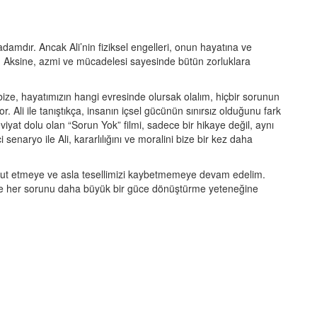
 adamdır. Ancak Ali’nin fiziksel engelleri, onun hayatına ve
ez. Aksine, azmi ve mücadelesi sayesinde bütün zorluklara
m bize, hayatımızın hangi evresinde olursak olalım, hiçbir sorunun
Ali ile tanıştıkça, insanın içsel gücünün sınırsız olduğunu fark
yat dolu olan “Sorun Yok” filmi, sadece bir hikaye değil, aynı
senaryo ile Ali, kararlılığını ve moralini bize bir kez daha
mut etmeye ve asla tesellimizi kaybetmemeye devam edelim.
 ve her sorunu daha büyük bir güce dönüştürme yeteneğine