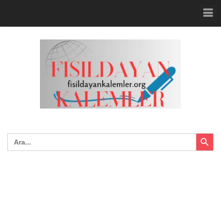
Search Button
Search
for: