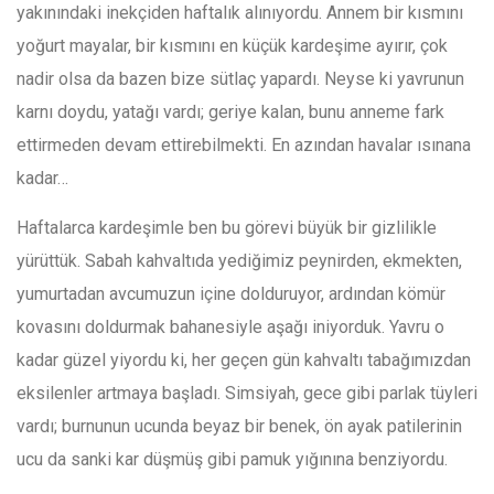
yakınındaki inekçiden haftalık alınıyordu. Annem bir kısmını
yoğurt mayalar, bir kısmını en küçük kardeşime ayırır, çok
nadir olsa da bazen bize sütlaç yapardı. Neyse ki yavrunun
karnı doydu, yatağı vardı; geriye kalan, bunu anneme fark
ettirmeden devam ettirebilmekti. En azından havalar ısınana
kadar…
Haftalarca kardeşimle ben bu görevi büyük bir gizlilikle
yürüttük. Sabah kahvaltıda yediğimiz peynirden, ekmekten,
yumurtadan avcumuzun içine dolduruyor, ardından kömür
kovasını doldurmak bahanesiyle aşağı iniyorduk. Yavru o
kadar güzel yiyordu ki, her geçen gün kahvaltı tabağımızdan
eksilenler artmaya başladı. Simsiyah, gece gibi parlak tüyleri
vardı; burnunun ucunda beyaz bir benek, ön ayak patilerinin
ucu da sanki kar düşmüş gibi pamuk yığınına benziyordu.