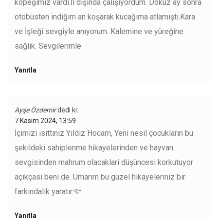
köpeğimiz vardı.İl dışında çalışıyordum. Dokuz ay sonra
otobüsten indiğim an koşarak kucağıma atlamıştı.Kara
ve İşleği sevgiyle anıyorum. Kalemine ve yüreğine
sağlık. Sevgilerimle
Yanıtla
Ayşe Özdemir
dedi ki:
7 Kasım 2024, 13:59
İçimizi ısıttınız Yıldız Hocam, Yeni nesil çocukların bu
şekildeki sahiplenme hikayelerinden ve hayvan
sevgisinden mahrum olacaklari düşüncesi korkutuyor
açıkçası beni de. Umarım bu güzel hikayeleriniz bir
farkındalık yaratır.🩷
Yanıtla