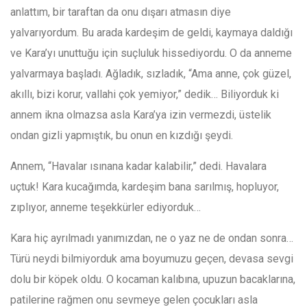
anlattım, bir taraftan da onu dışarı atmasın diye
yalvarıyordum. Bu arada kardeşim de geldi, kaymaya daldığı
ve Kara’yı unuttuğu için suçluluk hissediyordu. O da anneme
yalvarmaya başladı. Ağladık, sızladık, “Ama anne, çok güzel,
akıllı, bizi korur, vallahi çok yemiyor,” dedik… Biliyorduk ki
annem ikna olmazsa asla Kara’ya izin vermezdi, üstelik
ondan gizli yapmıştık, bu onun en kızdığı şeydi.
Annem, “Havalar ısınana kadar kalabilir,” dedi. Havalara
uçtuk! Kara kucağımda, kardeşim bana sarılmış, hopluyor,
zıplıyor, anneme teşekkürler ediyorduk…
Kara hiç ayrılmadı yanımızdan, ne o yaz ne de ondan sonra…
Türü neydi bilmiyorduk ama boyumuzu geçen, devasa sevgi
dolu bir köpek oldu. O kocaman kalıbına, upuzun bacaklarına,
patilerine rağmen onu sevmeye gelen çocukları asla