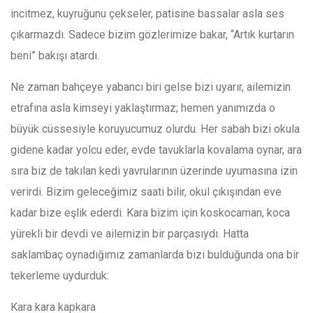
incitmez, kuyruğunu çekseler, patisine bassalar asla ses
çıkarmazdı. Sadece bizim gözlerimize bakar, “Artık kurtarın
beni” bakışı atardı.
Ne zaman bahçeye yabancı biri gelse bizi uyarır, ailemizin
etrafına asla kimseyi yaklaştırmaz; hemen yanımızda o
büyük cüssesiyle koruyucumuz olurdu. Her sabah bizi okula
gidene kadar yolcu eder, evde tavuklarla kovalama oynar, ara
sıra biz de takılan kedi yavrularının üzerinde uyumasına izin
verirdi. Bizim geleceğimiz saati bilir, okul çıkışından eve
kadar bize eşlik ederdi. Kara bizim için koskocaman, koca
yürekli bir devdi ve ailemizin bir parçasıydı. Hatta
saklambaç oynadığımız zamanlarda bizi bulduğunda ona bir
tekerleme uydurduk:
Kara kara kapkara