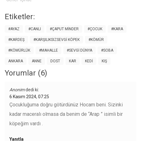
kestiği kışlardayım İnek
koyun suya çıkamıyor aman
vermiyor…
Etiketler:
#AYAZ
#CANLI
#ÇAPUT MINDER
#ÇOCUK
#KARA
#KARDEŞ
#KARŞILIKSIZSEVGI KÖPEK
#KÖMÜR
#KÖMÜRLÜK
#MAHALLE
#SEVGI DÜNYA
#SOBA
ANKARA
ANNE
DOST
KAR
KEDI
KIŞ
Yorumlar (6)
Anonim
dedi ki:
6 Kasım 2024, 07:25
Çocukluğuma doğru götürdünüz Hocam beni. Sizinki
kadar maceralı olmasa da benim de “Arap ” isimli bir
köpeğim vardı .
Yanıtla