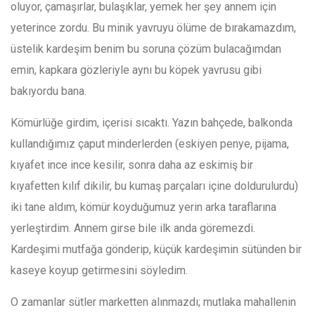
oluyor, çamaşırlar, bulaşıklar, yemek her şey annem için
yeterince zordu. Bu minik yavruyu ölüme de bırakamazdım,
üstelik kardeşim benim bu soruna çözüm bulacağımdan
emin, kapkara gözleriyle aynı bu köpek yavrusu gibi
bakıyordu bana.
Kömürlüğe girdim, içerisi sıcaktı. Yazın bahçede, balkonda
kullandığımız çaput minderlerden (eskiyen penye, pijama,
kıyafet ince ince kesilir, sonra daha az eskimiş bir
kıyafetten kılıf dikilir, bu kumaş parçaları içine doldurulurdu)
iki tane aldım, kömür koyduğumuz yerin arka taraflarına
yerleştirdim. Annem girse bile ilk anda göremezdi.
Kardeşimi mutfağa gönderip, küçük kardeşimin sütünden bir
kaseye koyup getirmesini söyledim.
O zamanlar sütler marketten alınmazdı; mutlaka mahallenin