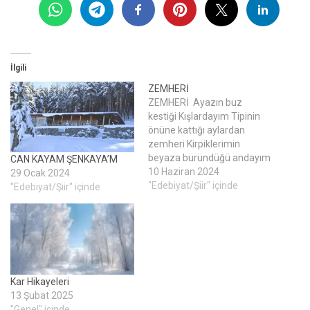
İlgili
ZEMHERİ
ZEMHERİ Ayazın buz
kestiği Kışlardayım Tipinin
önüne kattığı aylardan
zemheri Kirpiklerimin
beyaza büründüğü andayım
CAN KAYAM ŞENKAYA’M
Kar tanelerinin havada
10 Haziran 2024
29 Ocak 2024
donduğu zemheri
"Edebiyat/Şiir" içinde
"Edebiyat/Şiir" içinde
Mevsimlerden ayazın buz
kestiği kışlardayım Dağların
arasından ıslık çalıyor
kış rüzgarı Dede, nineler
anlatıyor eski kış masalları
Patates ekmek pişiyor nar
Kar Hikayeleri
gibi sobaları Mevsimlerden
13 Şubat 2025
ayazın buz
"Genel" içinde