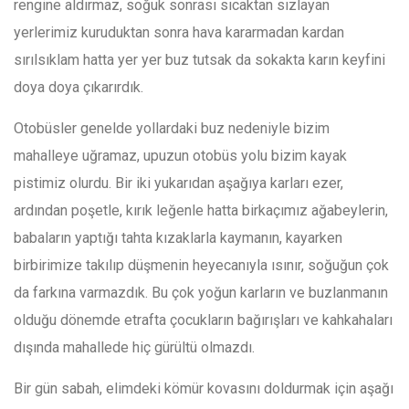
rengine aldırmaz, soğuk sonrası sıcaktan sızlayan
yerlerimiz kuruduktan sonra hava kararmadan kardan
sırılsıklam hatta yer yer buz tutsak da sokakta karın keyfini
doya doya çıkarırdık.
Otobüsler genelde yollardaki buz nedeniyle bizim
mahalleye uğramaz, upuzun otobüs yolu bizim kayak
pistimiz olurdu. Bir iki yukarıdan aşağıya karları ezer,
ardından poşetle, kırık leğenle hatta birkaçımız ağabeylerin,
babaların yaptığı tahta kızaklarla kaymanın, kayarken
birbirimize takılıp düşmenin heyecanıyla ısınır, soğuğun çok
da farkına varmazdık. Bu çok yoğun karların ve buzlanmanın
olduğu dönemde etrafta çocukların bağırışları ve kahkahaları
dışında mahallede hiç gürültü olmazdı.
Bir gün sabah, elimdeki kömür kovasını doldurmak için aşağı