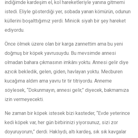
indiğimde kardeşim el, kol hareketleriyle yanına gitmemi
istedi. Eliyle gösterdiği yer, sobada yanan kömürün, odunun
küllerini boşalttığımız yerdi. Minicik siyah bir şey hareket
ediyordu.
Önce ölmek üzere olan bir karga zannettim ama bu yeni
doğmuş bir köpek yavrusuydu. Bu mevsimde annesi
olmadan bahara çıkmasının imkânı yoktu. Annesi gelir diye
azıcık bekledik, gelen, giden, havlayan yoktu. Mecburen
kucağıma aldım ama yavru tir tir titriyordu. Anneme
söylesek, “Dokunmayın, annesi gelir,” diyecek, bakmamıza
izin vermeyecekti.
Ne zaman bir köpek istesek bizi kasteder, “Evde yeterince
kedi köpek var, her gün birbirinizi yiyorsunuz, sizi zor
doyuruyorum,” derdi. Haklıydı, altı kardeş, sık sık kavgalar