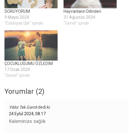
SORUYORUM
Hayvanların Dilinden
9 Mayıs 2024
31 Ağustos 2024
"Edebiyat/Şiir" içinde
"Genel" içinde
ÇOCUKLUĞUMU ÖZLEDİM
17 Ocak 2024
"Genel" içinde
Yorumlar (2)
Yıldız Tek Gamlı
dedi ki:
24 Eylül 2024, 08:17
Kaleminize sağlık