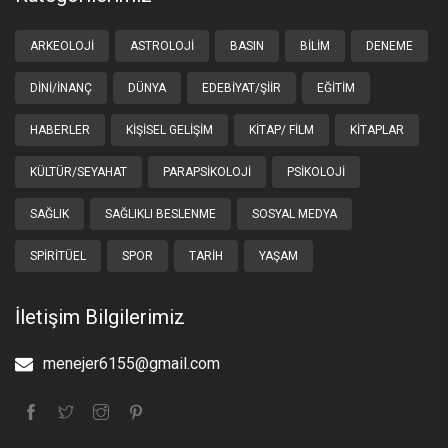
ARKEOLOJI
ASTROLOJI
BASIN
BILIM
DENEME
DINI/İNANÇ
DÜNYA
EDEBIYAT/ŞIIR
EĞITIM
HABERLER
KIŞISEL GELIŞIM
KITAP/ FILM
KITAPLAR
KÜLTÜR/SEYAHAT
PARAPSIKOLOJI
PSIKOLOJI
SAĞLIK
SAĞLIKLI BESLENME
SOSYAL MEDYA
SPIRITÜEL
SPOR
TARIH
YAŞAM
İletişim Bilgilerimiz
menejer6155@gmail.com