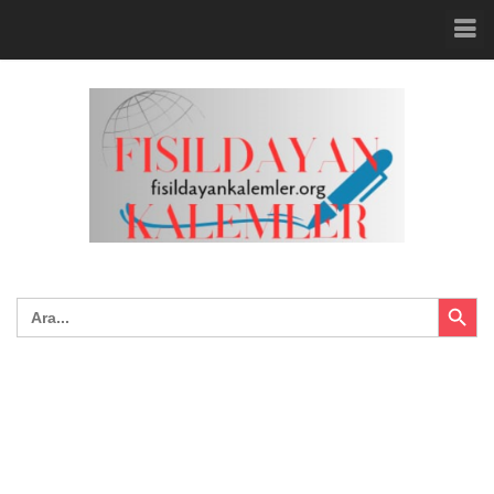
Search Button
Search
for: