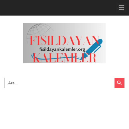
Search Button
Search
for: