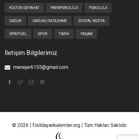
KÜLTÜR/SEYAHAT
PARAPSIKOLOJI
PSIKOLOJI
SAĞLIK
SAĞLIKLI BESLENME
SOSYAL MEDYA
SPIRITÜEL
SPOR
TARIH
YAŞAM
İletişim Bilgilerimiz
menejer6155@gmail.com
© 2026 | fisildayankalemler.org | Tüm Hakları Saklıdır.