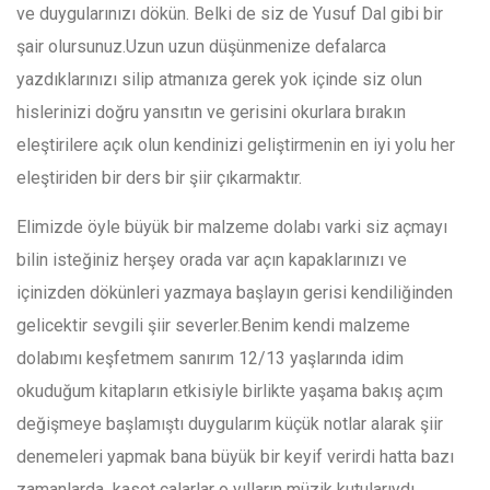
ve duygularınızı dökün. Belki de siz de Yusuf Dal gibi bir
şair olursunuz.Uzun uzun düşünmenize defalarca
yazdıklarınızı silip atmanıza gerek yok içinde siz olun
hislerinizi doğru yansıtın ve gerisini okurlara bırakın
eleştirilere açık olun kendinizi geliştirmenin en iyi yolu her
eleştiriden bir ders bir şiir çıkarmaktır.
Elimizde öyle büyük bir malzeme dolabı varki siz açmayı
bilin isteğiniz herşey orada var açın kapaklarınızı ve
içinizden dökünleri yazmaya başlayın gerisi kendiliğinden
gelicektir sevgili şiir severler.Benim kendi malzeme
dolabımı keşfetmem sanırım 12/13 yaşlarında idim
okuduğum kitapların etkisiyle birlikte yaşama bakış açım
değişmeye başlamıştı duygularım küçük notlar alarak şiir
denemeleri yapmak bana büyük bir keyif verirdi hatta bazı
zamanlarda kaset çalarlar o yılların müzik kutularıydı