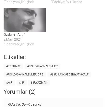
"Edebiyat/Şiir" içinde
"Edebiyat/Şiir" içinde
Özdemir Asaf
2 Mart 2024
"Edebiyat/Şiir" içinde
Etiketler:
#EDEBIYAT
#FISILDAYANKALEMLER
#FISILDAYANKALEMLER.ORG
#ŞİİR #AŞK #EDEBİYAT #KALP
ŞAIR
ŞIIR
ŞIIRYAZMAK
Yorumlar (2)
Yıldız Tek Gamlı
dedi ki: