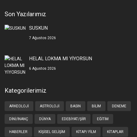
Son Yazılarımız
SUSKUN
7 Ağustos 2026
HELAL LOKMA MI YİYORSUN
6 Ağustos 2026
Kategorilerimiz
ARKEOLOJI
ASTROLOJI
BASIN
BILIM
DENEME
DINI/İNANÇ
DÜNYA
EDEBIYAT/ŞIIR
EĞITIM
HABERLER
KIŞISEL GELIŞIM
KITAP/ FILM
KITAPLAR