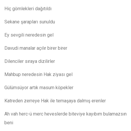
Hiç gömlekleri dağıtıldı
S
ekane
şarapları sunuldu
Ey sevgili neredesin gel
Davudi manalar açılır birer birer
Dilenciler sıraya dizilirler
Mahbup neredesin Hak
ziyası gel
Gülümsüyor artık masum köpekler
Katreden
zerreye H
ak ile temaşaya dalmış erenler
Ah vah
herc
-ü
merc
heveslerde biteviye kayıbım bulamazsın
beni