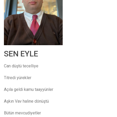
SEN EYLE
Can düştü tecelliye
Titredi yürekler
A
çıla geldi kamu taayyünler
Aşkın
V
av
haline dönüştü
Bütün mevcudiyetler