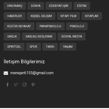
DINI/İNANÇ
DÜNYA
EDEBIYAT/ŞIIR
EĞITIM
HABERLER
KIŞISEL GELIŞIM
KITAP/ FILM
KITAPLAR
KÜLTÜR/SEYAHAT
PARAPSIKOLOJI
PSIKOLOJI
SAĞLIK
SAĞLIKLI BESLENME
SOSYAL MEDYA
SPIRITÜEL
SPOR
TARIH
YAŞAM
İletişim Bilgilerimiz
menejer6155@gmail.com