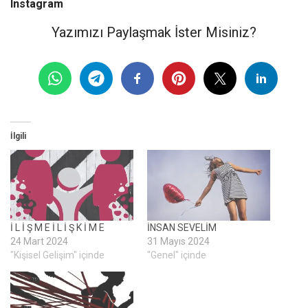
Instagram
Yazımızı Paylaşmak İster Misiniz?
İlgili
İ L İ Ş M E İ L İ Ş K İ M E
İNSAN SEVELİM
24 Mart 2024
31 Mayıs 2024
"Kişisel Gelişim" içinde
"Genel" içinde