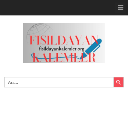
Search Button
Search
for: