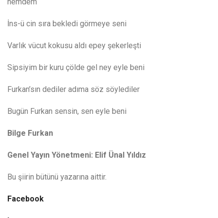
hemdem
İ
ns
-ü cin sıra bekledi görmeye seni
Varlık vücut kokusu aldı epey şekerleşti
Sipsiyim bir kuru çölde gel ney eyle beni
Furkan’sın dediler adıma söz söylediler
Bugün Furkan sensin
,
s
en eyle beni
Bilge Furkan
Genel Yayın Yönetmeni: Elif Ünal Yıldız
Bu şiirin bütünü yazarına aittir.
Facebook