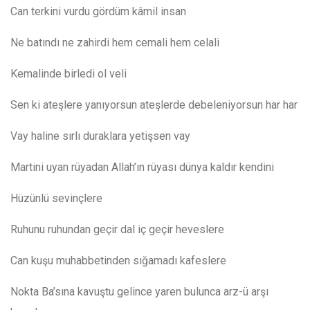
Can terkini vurdu gördüm kâmil insan
Ne batındı ne zahirdi hem cemali hem celali
Kemalinde birledi ol veli
Sen ki ateşlere yanıyorsun ateşlerde debeleniyorsun har
har
Vay haline sırlı duraklara yetişsen vay
Martini
uyan rüyadan A
llah
’
ın rüyası dünya kaldır kendini
Hüzünlü sevinçlere
Ruhunu ruhundan geçir dal iç geçir heveslere
Can kuşu muhabbetinden sığamadı kafeslere
Nokta
B
a’sına
kavuştu gelince yaren bulunca arz-ü arşı