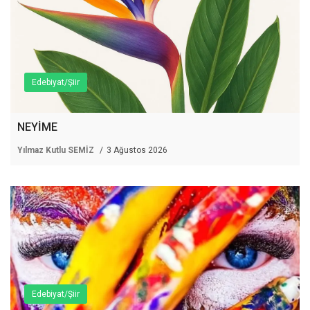
Edebiyat/Şiir
NEYİME
Yılmaz Kutlu SEMİZ
3 Ağustos 2026
Edebiyat/Şiir