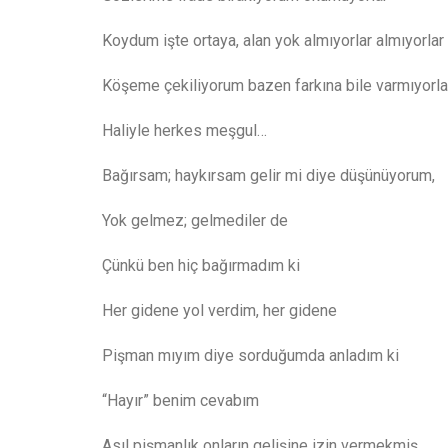
Koydum işte ortaya, alan yok almıyorlar almıyorlar
Köşeme çekiliyorum bazen farkına bile varmıyorla
Haliyle herkes meşgul…
Bağırsam; haykırsam gelir mi diye düşünüyorum,
Yok gelmez; gelmediler de
Çünkü ben hiç bağırmadım ki
Her gidene yol verdim, her gidene
Pişman mıyım diye sorduğumda anladım ki
“Hayır” benim cevabım
Asıl pişmanlık onların gelişine izin vermekmiş