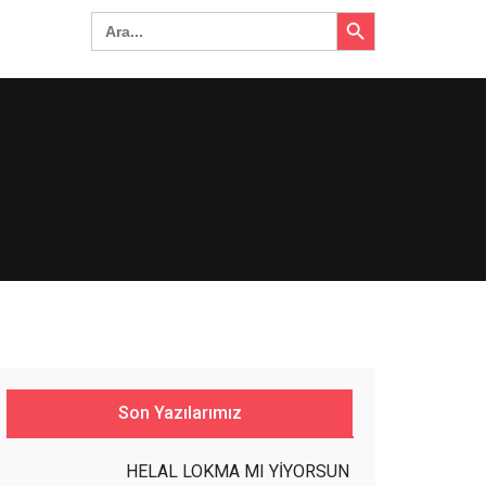
Search Button
Search
for:
Son Yazılarımız
HELAL LOKMA MI YİYORSUN