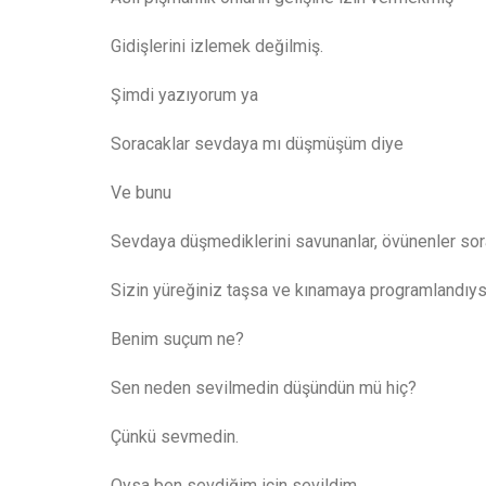
Gidişlerini izlemek değilmiş.
Şimdi yazıyorum ya
Soracaklar sevdaya mı düşmüşüm diye
Ve bunu
Sevdaya düşmediklerini savunanlar, övünenler so
Sizin yüreğiniz taşsa ve kınamaya programlandıy
Benim suçum ne?
Sen neden sevilmedin düşündün mü hiç?
Çünkü sevmedin.
Oysa ben sevdiğim için sevildim