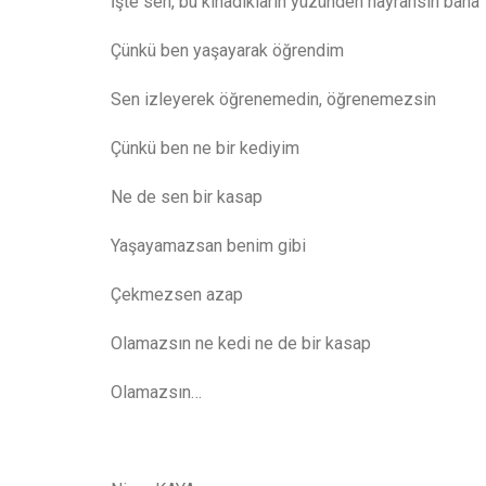
İşte sen, bu kınadıkların yüzünden hayransın bana
Çünkü ben yaşayarak öğrendim
Sen izleyerek öğrenemedin, öğrenemezsin
Çünkü ben ne bir kediyim
Ne de sen bir kasap
Yaşayamazsan benim gibi
Çekmezsen azap
Olamazsın ne kedi ne de bir kasap
Olamazsın…