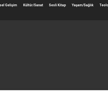
isel Gelişim
Kültür/Sanat
Sesli Kitap
Yaşam/Sağlık
Teolo