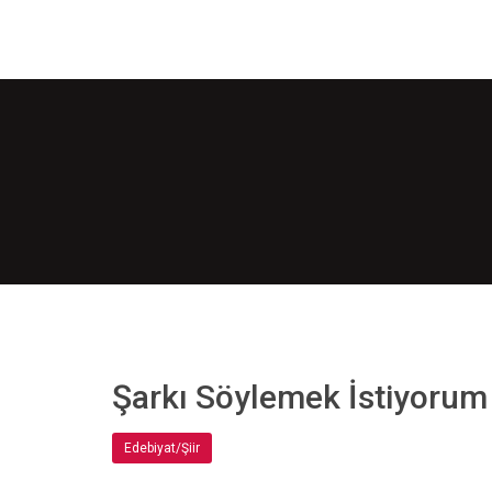
Şarkı Söylemek İstiyorum
Edebiyat/Şiir