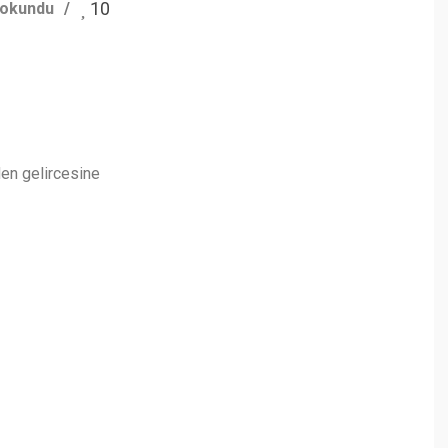
10
 okundu
den gelircesine