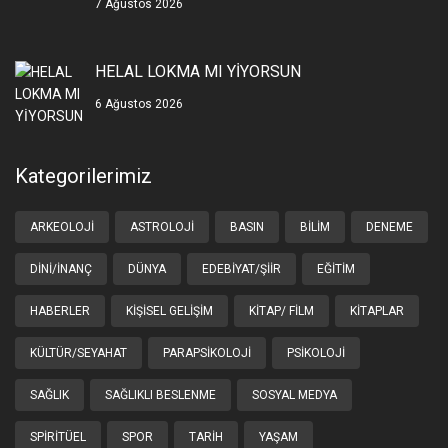
7 Ağustos 2026
HELAL LOKMA MI YİYORSUN
6 Ağustos 2026
Kategorilerimiz
ARKEOLOJI
ASTROLOJI
BASIN
BILIM
DENEME
DINI/İNANÇ
DÜNYA
EDEBIYAT/ŞIIR
EĞITIM
HABERLER
KIŞISEL GELIŞIM
KITAP/ FILM
KITAPLAR
KÜLTÜR/SEYAHAT
PARAPSIKOLOJI
PSIKOLOJI
SAĞLIK
SAĞLIKLI BESLENME
SOSYAL MEDYA
SPIRITÜEL
SPOR
TARIH
YAŞAM