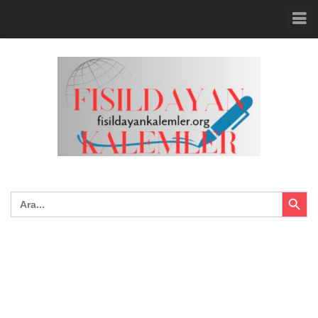
Search Button
Search
for: