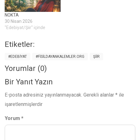
NOKTA
30 Nisan 2026
"Edebiyat/Şiir" içinde
Etiketler:
#EDEBIYAT
#FISILDAYANKALEMLER.ORG
ŞIIR
Yorumlar (0)
Bir Yanıt Yazın
E-posta adresiniz yayınlanmayacak.
Gerekli alanlar
*
ile
işaretlenmişlerdir
Yorum
*