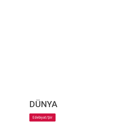
DÜNYA
Edebiyat/Şiir