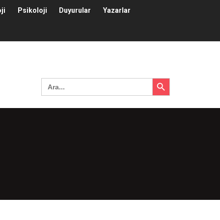
ji
Psikoloji
Duyurular
Yazarlar
Search Button
Search
for: