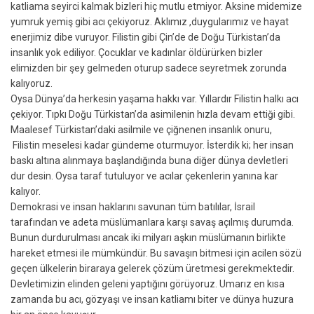
katliama seyirci kalmak bizleri hiç mutlu etmiyor. Aksine midemize
yumruk yemiş gibi acı çekiyoruz. Aklımız ,duygularımız ve hayat
enerjimiz dibe vuruyor. Filistin gibi Çin’de de Doğu Türkistan’da
insanlık yok ediliyor. Çocuklar ve kadınlar öldürürken bizler
elimizden bir şey gelmeden oturup sadece seyretmek zorunda
kalıyoruz.
Oysa Dünya’da herkesin yaşama hakkı var. Yıllardır Filistin halkı acı
çekiyor. Tıpkı Doğu Türkistan’da asimilenin hızla devam ettiği gibi.
Maalesef Türkistan’daki asilmile ve çiğnenen insanlık onuru,
Filistin meselesi kadar gündeme oturmuyor. İsterdik ki; her insan
baskı altına alınmaya başlandığında buna diğer dünya devletleri
dur desin. Oysa taraf tutuluyor ve acılar çekenlerin yanına kar
kalıyor.
Demokrasi ve insan haklarını savunan tüm batılılar, İsrail
tarafından ve adeta müslümanlara karşı savaş açılmış durumda.
Bunun durdurulması ancak iki milyarı aşkın müslümanın birlikte
hareket etmesi ile mümkündür. Bu savaşın bitmesi için acilen sözü
geçen ülkelerin biraraya gelerek çözüm üretmesi gerekmektedir.
Devletimizin elinden geleni yaptığını görüyoruz. Umarız en kısa
zamanda bu acı, gözyaşı ve insan katliamı biter ve dünya huzura