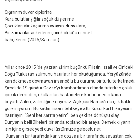
Sığınırım duvar diplerine ,
Kara
bulut
lar yığılır soğuk düşlerime
Çocukları alır kaçarım
savaş
sız
dünya
lara,
Bir
zaman
lar askerlerin
çocuk
olduğu
cennet
bahçelerine(2015/Samsun)
Yıllar önce 2015 ‘de yazılan şiirim bugünkü Filistin, İsrail ve Çin’deki
Doğu Türkistan zulmünü hatırlatır her okuduğumda. Yeryüzünde
kan dökmeye doymayan insanoğlu bu durumu bir türlü terketmedi.
Şimdi de 19 gündür Gazze’yi bombardıman altında tutarken çoluk
çocuk demeden; okullardan hastanelere kadar heryeri kana
boyadı. Zalim, zalimliğine doymaz. Açıkçası Hamas’ı da çok haklı
göremiyorum. Bu kadar insanı tehlikeye attı. Kuzu, kurt hikayesini
hatırlayın. “Seni her şartta yerim” ben şekline dönüştü olay.
Dünyanın belli ülkeleri bir anda toplandı bir araya. Demek ki yarın
işin içine girsek yedi düvel üstümüze gelecek, net .
Dünyanın bir tarafında kan ve gözyaşı bir tarafında savaştan çok