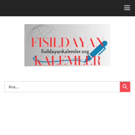
Search Button
Search
for: