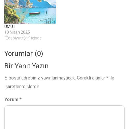
saksılarda da hüküm süren
bir çiçek kraliçesiydi ama bu
öykünün esas kahramanı…
UMUT
10 Nisan 2025
"Edebiyat/Şiir" içinde
Yorumlar (0)
Bir Yanıt Yazın
E-posta adresiniz yayınlanmayacak.
Gerekli alanlar
*
ile
işaretlenmişlerdir
Yorum
*