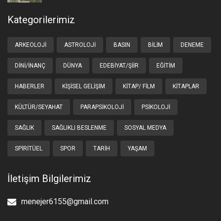
Kategorilerimiz
ARKEOLOJI
ASTROLOJI
BASIN
BILIM
DENEME
DINI/İNANÇ
DÜNYA
EDEBIYAT/ŞIIR
EĞITIM
HABERLER
KIŞISEL GELIŞIM
KITAP/ FILM
KITAPLAR
KÜLTÜR/SEYAHAT
PARAPSIKOLOJI
PSIKOLOJI
SAĞLIK
SAĞLIKLI BESLENME
SOSYAL MEDYA
SPIRITÜEL
SPOR
TARIH
YAŞAM
İletişim Bilgilerimiz
menejer6155@gmail.com