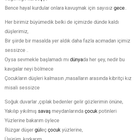
Bence hayal kurdular onlara kavuşmak için sayısız
gece
..
Her birimiz büyümedik belki de içimizde dünde kaldı
düşlerimiz,
Bir şiirde bir masalda yer aldık daha fazla acımadan içimiz
sessizce ..
Oysa sevmekle başlamadı mı
dünya
da her şey, nedir bu
kavgalar neyi bölmece
Çocukların düşleri kalmasın ,masalların arasında kibritçi kız
misali sessizce
Soğuk duvarlar ,çıplak bedenler gelir gözlerimin önüne,
Yakılıp yıkılmış
savaş
meydanlarında
çocuk
potinleri
Yüzlerine bakarım öylece
Rüzgar düşer
gül
eç
çocuk
yüzlerine,
Üşürüm, korkarım.