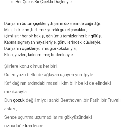
Her Çocuk Bir Çiçektir Düşleriyle
Dünyanın bütün
çiçek
leriydi şairin dizelerinde çağırdığı,
Mis gibi kokan ,tertemiz yürekli güzel
çocuk
ları,
İçimi ısıtır her bir bakışı, gönlümü temizler her bir
gül
üşü
Kabına sığmayan hayalleriyle, gönüllerindeki düşleriyle,
Dünyanın
çiçek
leriydi mis gibi kokularıyla ,
Elleri ,yüzleri, kirlenmemiş bedenleriyle…
Şiirlere konu olmuş her biri,
Gülen yüzü belki de ağlayan üşüyen yüreğiyle…
Kaf dağının ardındaki masalı ,kim bilir belki de elindeki
mızıkasıyla …
Dün
çocuk
değil miydi sanki Beethoven ,bir Fatih ,bir Truvalı
asker ,
Sence uçurtma uçurmadılar mı gökyüzündeki
özgürlüğe
kardeş
çe