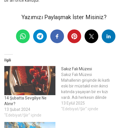
bir an önce kavuşur.
Yazımızı Paylaşmak İster Misiniz?
İlgili
Sakız Falı Müzesi
Sakız Falı Müzesi
Mahallenin girişinde iki katlı
eski bir müstakil evin ikinci
katında yaşayan bir ev kızı
vardı. Adı herkesin dilinde
14 Şubatta Sevgiliye Ne
“Feride ablaydı." Kendisi evin
13 Eylül 2025
Alınır?
dışına hiç çıkmaz,
"Edebiyat/Şiir" içinde
13 Şubat 2024
balkonundan hayatı izlerdi.
"Edebiyat/Şiir" içinde
Çünkü Feride abla sadece
evinde değil, balkonundaki