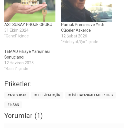
ASTSUBAY PROJE GRUBU
Pamuk Prenses ve Yedi
31 Ekim 2024
Cüceler Askerde
"Genel" içinde
12 Şubat 2026
"Edebiyat/Şiir" içinde
TEMAD Hikaye Yarışması
Sonuçlandı
12 Haziran 2025
"Basın" içinde
Etiketler:
#ASTSUBAY
#EDEBIYAT #ŞIIR
#FISILDAYANKALEMLER.ORG
#İNSAN
Yorumlar (1)