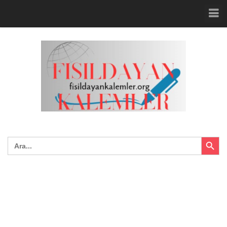
Search Button
Search
for: