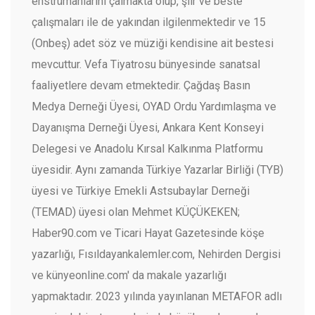
enstrümanlarını çalmakta olup, şiir ve beste
çalışmaları ile de yakından ilgilenmektedir ve 15
(Onbeş) adet söz ve müziği kendisine ait bestesi
mevcuttur. Vefa Tiyatrosu bünyesinde sanatsal
faaliyetlere devam etmektedir. Çağdaş Basın
Medya Derneği Üyesi, OYAD Ordu Yardımlaşma ve
Dayanışma Derneği Üyesi, Ankara Kent Konseyi
Delegesi ve Anadolu Kırsal Kalkınma Platformu
üyesidir. Aynı zamanda Türkiye Yazarlar Birliği (TYB)
üyesi ve Türkiye Emekli Astsubaylar Derneği
(TEMAD) üyesi olan Mehmet KÜÇÜKEKEN;
Haber90.com ve Ticari Hayat Gazetesinde köşe
yazarlığı, Fısıldayankalemler.com, Nehirden Dergisi
ve künyeonline.com' da makale yazarlığı
yapmaktadır. 2023 yılında yayınlanan METAFOR adlı