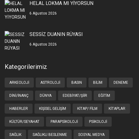
HELAL LOKMA MI YİYORSUN
6 Ağustos 2026
SESSİZ DUANIN RÜYASI
6 Ağustos 2026
Kategorilerimiz
ARKEOLOJI
ASTROLOJI
BASIN
BILIM
DENEME
DINI/İNANÇ
DÜNYA
EDEBIYAT/ŞIIR
EĞITIM
HABERLER
KIŞISEL GELIŞIM
KITAP/ FILM
KITAPLAR
KÜLTÜR/SEYAHAT
PARAPSIKOLOJI
PSIKOLOJI
SAĞLIK
SAĞLIKLI BESLENME
SOSYAL MEDYA