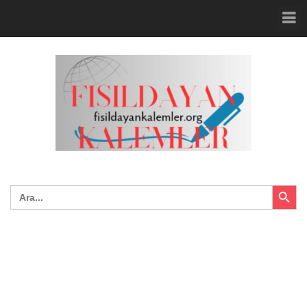
Search Button
Search
for: