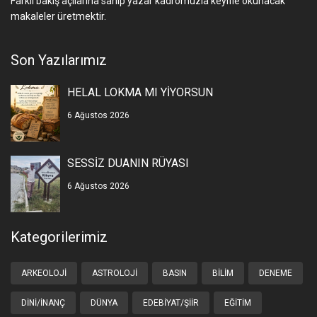
Farklı bakış açılarına sahip yazar kadromuzla keyifle okunacak
makaleler üretmektir.
Son Yazılarımız
HELAL LOKMA MI YİYORSUN
6 Ağustos 2026
SESSİZ DUANIN RÜYASI
6 Ağustos 2026
Kategorilerimiz
ARKEOLOJI
ASTROLOJI
BASIN
BILIM
DENEME
DINI/İNANÇ
DÜNYA
EDEBIYAT/ŞIIR
EĞITIM