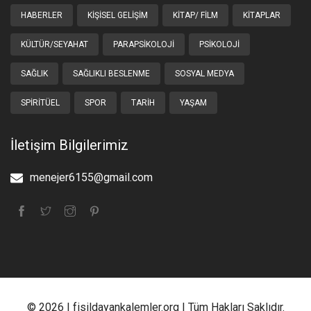
HABERLER
KIŞISEL GELIŞIM
KITAP/ FILM
KITAPLAR
KÜLTÜR/SEYAHAT
PARAPSIKOLOJI
PSIKOLOJI
SAĞLIK
SAĞLIKLI BESLENME
SOSYAL MEDYA
SPIRITÜEL
SPOR
TARIH
YAŞAM
İletişim Bilgilerimiz
menejer6155@gmail.com
© 2026 | fisildayankalemler.org | Tüm Hakları Saklıdır.